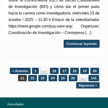
sobre la Convocatoria 2025 de Becas Estudiantiles
de Investigación (BEI) y cómo dar el primer paso
hacia tu carrera como investigador/a. miércoles 15 de
octubre / 2025 – 11:30 h Enlace de la videollamada:
https://meet.google.com/yuy-xanr-wqc Organizan:
Coordinación de Investigación – Consejeros […]
Continuar leyendo
Post navigation
« Anterior
1
…
16
17
18
19
20
21
22
23
24
25
26
…
141
Siguiente »
Autoridades