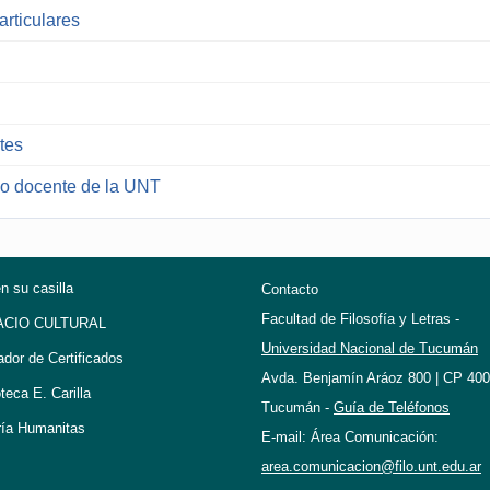
articulares
tes
no docente de la UNT
en su casilla
Contacto
Facultad de Filosofía y Letras -
ACIO CULTURAL
Universidad Nacional de Tucumán
ador de Certificados
Avda. Benjamín Aráoz 800 | CP 400
oteca E. Carilla
Tucumán -
Guía de Teléfonos
ría Humanitas
E-mail: Área Comunicación:
area.comunicacion@filo.unt.edu.ar