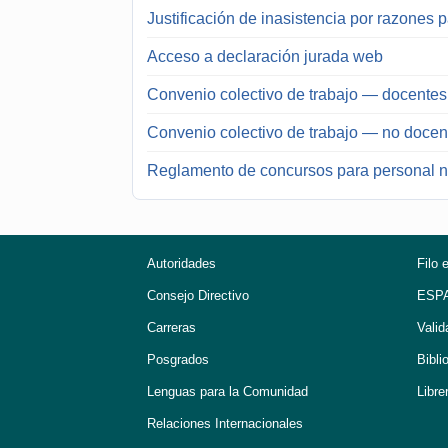
Justificación de inasistencia por razones p
Acceso a declaración jurada web
Convenio colectivo de trabajo — docentes
Convenio colectivo de trabajo — no docen
Reglamento de concursos para personal 
Autoridades
Filo 
Consejo Directivo
ESP
Carreras
Valid
Posgrados
Bibli
Lenguas para la Comunidad
Libre
Relaciones Internacionales