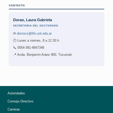
CONTACTO
Dorao, Laura Gabriela
SECRETARIA DEL DOCTORADO
✉
doctocs@filo.unt.edu.ar
🕐 Lunes a viernes, 8 a 12.30 h
📞 0054-381-4847348
📍 Avda. Benjamín Aráoz 800, Tucumán
Autoridades
Consejo Directivo
Carreras