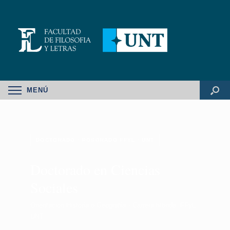
MENÚ
DOCTORADO · POSGRADO FFYL · UNT
Doctorado en Ciencias
Sociales
Orientación Historia o Geografía · Carrera híbrida· FFyL ·
UNT