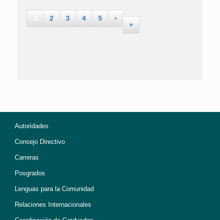
1
2
3
4
5
›
»
Autoridades
Consejo Directivo
Carreras
Posgrados
Lenguas para la Comunidad
Relaciones Internacionales