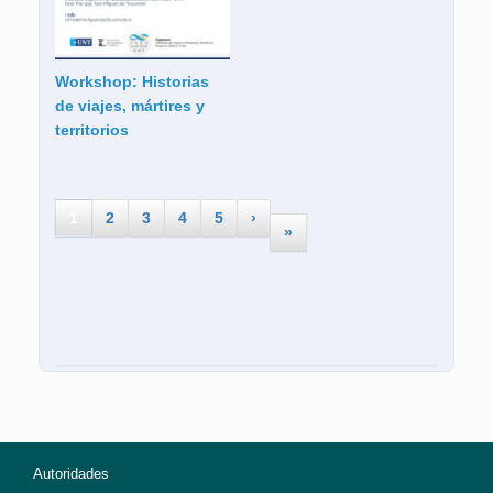
Workshop: Historias
de viajes, mártires y
territorios
1
2
3
4
5
›
»
Autoridades