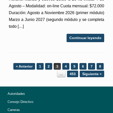
Agosto – Modalidad: on-line Cuota mensual: $72.000
Duración: Agosto a Noviembre 2026 (primer módulo)
Marzo a Junio 2027 (segundo módulo y se completa
todo […]
Continuar leyendo
Post navigation
« Anterior
1
2
3
4
5
6
7
8
…
453
Siguiente »
Autoridades
Consejo Directivo
Carreras