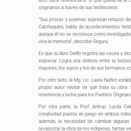
libro hace referencia a
“lo que queda de la c
originarios a través de sus testimonios.
“Sus prosas y poemas expresan retazos de l
Calchaquíes; habla de acontecimientos histór
aunque él no se reconoce como investigador
viva la memoria”, describe Segura.
Es que su libro Delfín registra las voces y
expresar. Logra una síntesis entre la histor
mayores, los suyos y los de sus hermanos 
Por otro lado, la Mg. Lic. Laura Nuñez estab
propio autor relatar de qué trata su obra. 
resistencia y lucha para los Pueblos Originari
Por otra parte, la Prof. Antrop. Lucila Gal
creatividad puesta en juego en ambos roles 
además, la necesidad de cambiar algunas c
revalorizar la obra de los indígenas, tantas 