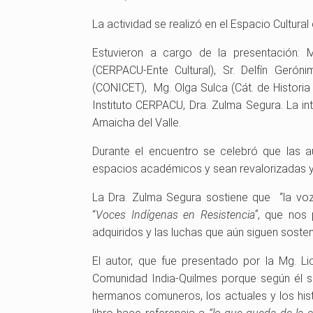
La actividad se realizó en el Espacio Cultura
Estuvieron a cargo de la presentación: M
(CERPACU-Ente Cultural), Sr. Delfín Geró
(CONICET), Mg. Olga Sulca (Cát. de Historia I
Instituto CERPACU, Dra. Zulma Segura. La in
Amaicha del Valle.
Durante el encuentro se celebró que las a
espacios académicos y sean revalorizadas y
La Dra. Zulma Segura sostiene que “la voz
“
Voces Indígenas en Resistencia”
, que nos 
adquiridos y las luchas que aún siguen sosteni
El autor, que fue presentado por la Mg. L
Comunidad India-Quilmes porque según él sin
hermanos comuneros, los actuales y los hist