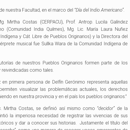
l de nuestra Facultad, en el marco del
“Día del Indio Americano”.
g. Mirtha Costas (CERPACU), Prof. Antrop. Lucila Galíndez
nimo (Comunidad India Quilmes), Mg. Lic. María Laura Nuñez
ndígena y Cát. Libre de Pueblos Originarios) y la Directora del
térprete musical fue Sullka Wara de la Comunidad Indígena de
utorías de nuestros Pueblos Originarios formen parte de los
 reivindicadas como tales.
 en primera persona de Delfín Gerónimo representa aquellas
permiten visualizar las problemáticas actuales, los derechos
endo en nuestra provincia y en el país los pueblos originarios.”
ic. Mirtha Costas, se definió así mismo como
“decidor”
de la
tió la imperiosa necesidad de registrar las vivencias de sus
óricos y dar a conocer sus historias. Justamente el título del