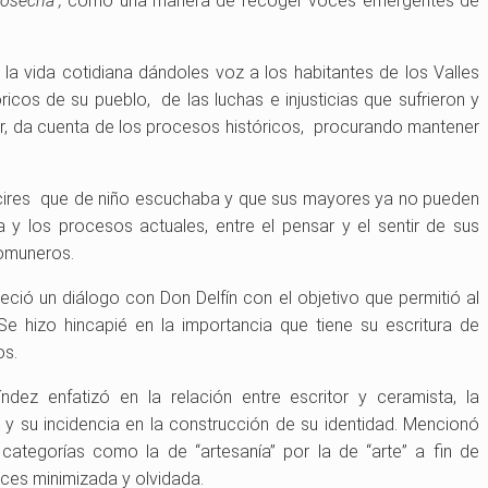
osecha”,
como una manera de recoger voces emergentes de
a vida cotidiana dándoles voz a los habitantes de los Valles
icos de su pueblo, de las luchas e injusticias que sufrieron y
, da cuenta de los procesos históricos, procurando mantener
 decires que de niño escuchaba y que sus mayores ya no pueden
ia y los procesos actuales, entre el pensar y el sentir de sus
comuneros.
leció un diálogo con Don Delfín con el objetivo que permitió al
Se hizo hincapié en la importancia que tiene su escritura de
os.
índez enfatizó en la relación entre escritor y ceramista, la
y su incidencia en la construcción de su identidad. Mencionó
ategorías como la de “artesanía” por la de “arte” a fin de
veces minimizada y olvidada.