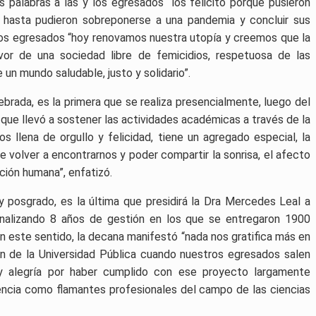
as palabras a las y los egresados “los felicito porque pusieron
e hasta pudieron sobreponerse a una pandemia y concluir sus
 los egresados “hoy renovamos nuestra utopía y creemos que la
vor de una sociedad libre de femicidios, respetuosa de las
 un mundo saludable, justo y solidario”.
ebrada, es la primera que se realiza presencialmente, luego del
ue llevó a sostener las actividades académicas a través de la
os llena de orgullo y felicidad, tiene un agregado especial, la
de volver a encontrarnos y poder compartir la sonrisa, el afecto
ición humana”, enfatizó.
 posgrado, es la última que presidirá la Dra Mercedes Leal a
inalizando 8 años de gestión en los que se entregaron 1900
En este sentido, la decana manifestó “nada nos gratifica más en
n de la Universidad Pública cuando nuestros egresados salen
y alegría por haber cumplido con ese proyecto largamente
encia como flamantes profesionales del campo de las ciencias