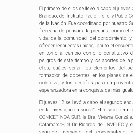
r
s
c
El primero de ellos se llevó a cabo el juev
i
e
t
Brandão, del Instituto Paulo Freire, y Pablo G
o
c
o
de la Nación. Fue coordinado por nuestro Se
d
r
r
freireana de pensar a la pregunta como el e
e
e
d
vida, de la comunidad, del conocimiento, y,
P
t
e
ofrecer respuestas únicas, pautó el encuentro
o
a
l
en torno al cambio como lo constitutivo d
l
r
A
peligros de este tiempo y los aportes de la p
í
i
r
ellos; cuáles serían los elementos del pe
t
a
c
formación de docentes, en los planes de es
i
d
h
colectiva; y los desafíos para un proyect
c
e
i
esperanzadora en la conquista de más igual
a
l
v
El jueves 12 se llevó a cabo el segundo encu
s
M
o
en la investigación social”. El mismo permit
U
i
G
CONICET NOA-SUR: la Dra. Viviana González 
n
n
e
Catamarca-; el Dr. Ricardo del INVELEC y e
i
i
n
segundo momento del conversatorio, di
v
s
e