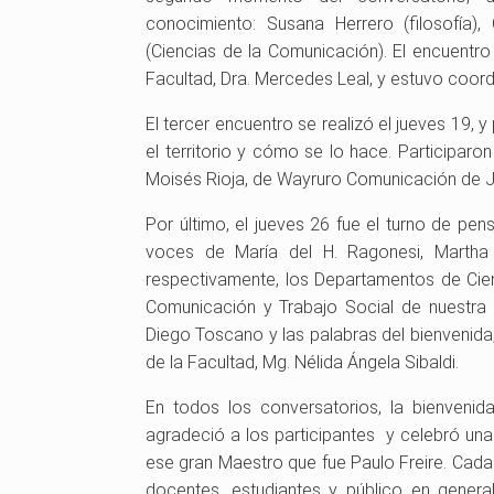
conocimiento: Susana Herrero (filosofía), 
e
t
r
(Ciencias de la Comunicación). El encuentr
r
e
a
Facultad, Dra. Mercedes Leal, y estuvo coordi
s
r
l
i
i
d
El tercer encuentro se realizó el jueves 19,
t
o
e
el territorio y cómo se lo hace. Participar
a
d
l
Moisés Rioja, de Wayruro Comunicación de Juj
r
e
a
i
E
N
Por último, el jueves 26 fue el turno de pens
a
d
a
voces de María del H. Ragonesi, Martha 
s
u
c
respectivamente, los Departamentos de Cie
d
c
i
Comunicación y Trabajo Social de nuestra 
e
a
ó
Diego Toscano y las palabras del bienvenida
l
c
n
de la Facultad, Mg. Nélida Ángela Sibaldi.
a
i
A
En todos los conversatorios, la bienvenid
N
ó
r
agradeció a los participantes y celebró una i
a
n
g
ese gran Maestro que fue Paulo Freire. Cada
c
d
e
docentes, estudiantes y público en general