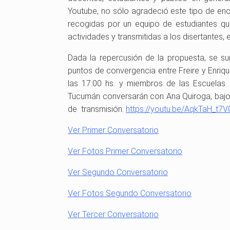
i
e
n
Youtube, no sólo agradeció este tipo de enc
ó
l
t
recogidas por un equipo de estudiantes q
n
a
i
actividades y transmitidas a los disertantes, 
N
n
a
a
Dada la repercusión de la propuesta, se su
c
puntos de convergencia entre Freire y Enriqu
i
las 17:00 hs. y miembros de las Escuelas
ó
Tucumán conversarán con Ana Quiroga, bajo 
n
de transmisión:
https://youtu.be/AqkTaH_t7V
Ver Primer Conversatorio
Ver Fotos Primer Conversatorio
Ver Segundo Conversatorio
Ver Fotos Segundo Conversatorio
Ver Tercer Conversatorio