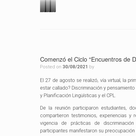
M
M
M
e
e
e
r
r
r
c
c
c
e
e
e
d
d
d
Comenzó el Ciclo “Encuentros de 
e
e
e
Posted on
30/08/2021
by
s
s
s
L
L
L
El 27 de agosto se realizó, vía virtual, la 
e
e
e
estar callado? Discriminación y pensamiento c
a
a
a
y Planificación Lingüísticas y el CPL.
l
l
l
c
,
c
De la reunión participaron estudiantes, 
o
c
o
compartieron testimonios, experiencias y r
n
o
n
vigencia de prácticas de discriminación s
J
n
P
participantes manifestaron su preocupación 
a
G
a