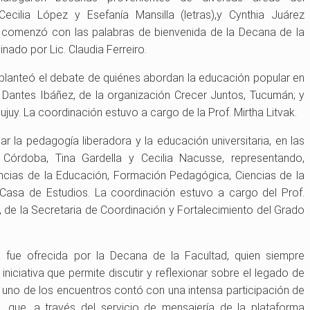
Cecilia López y Esefanía Mansilla (letras),y Cynthia Juárez
o comenzó con las palabras de bienvenida de la Decana de la
nado por Lic. Claudia Ferreiro.
 y planteó el debate de quiénes abordan la educación popular en
on Dantes Ibáñez, de la organización Crecer Juntos, Tucumán; y
uy. La coordinación estuvo a cargo de la Prof. Mirtha Litvak.
ar la pedagogía liberadora y la educación universitaria, en las
Córdoba, Tina Gardella y Cecilia Nacusse, representando,
ncias de la Educación, Formación Pedagógica, Ciencias de la
Casa de Estudios. La coordinación estuvo a cargo del Prof.
, de la Secretaria de Coordinación y Fortalecimiento del Grado
a fue ofrecida por la Decana de la Facultad, quien siempre
niciativa que permite discutir y reflexionar sobre el legado de
 uno de los encuentros contó con una intensa participación de
, que, a través del servicio de mensajería de la plataforma