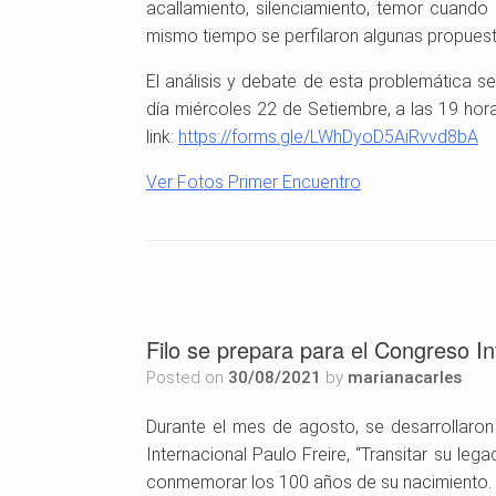
acallamiento, silenciamiento, temor cuando 
i
r
b
mismo tiempo se perfilaron algunas propuest
m
a
l
e
c
o
El análisis y debate de esta problemática s
P
i
F
día miércoles 22 de Setiembre, a las 19 hora
e
e
o
link:
https://forms.gle/LWhDyoD5AiRvvd8bA
r
l
n
Ver Fotos Primer Encuentro
c
a
t
z
M
d
y
o
e
k
r
v
,
g
i
S
a
l
Filo se prepara para el Congreso In
e
d
a
Posted on
30/08/2021
by
marianacarles
c
e
,
r
,
D
Durante el mes de agosto, se desarrollaron
e
S
i
Internacional Paulo Freire, “Transitar su leg
t
u
r
conmemorar los 100 años de su nacimiento.
a
b
e