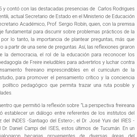
es 5 y contó con las destacadas presencias de Carlos Rodrigues
entili, actual Secretario de Estado en el Ministerio de Educación
cretario Académico, Prof. Sergio Robín, quien, con la premisa
je fundamental para discurrir sobre problemas prácticos de la
 por lo tanto, la importancia de plantear preguntas, más que
 a partir de una serie de preguntas. Así, las reflexiones giraron
e la democracia, el rol de la educación para reconocer los
edagogía de Freire ineludibles para advertirlos y luchar contra
nsamiento freireano imprescindibles en el curriculum de la
tudio, para promover el pensamiento crítico y la conciencia
o político pedagógico que permita trazar una ruta posible y
dades.
entro que permitió la reflexión sobre “La perspectiva freireana
ió establecer un diálogo entre referentes de los institutos del
del INDES -Santiago del Estero-; el Dr. José Yuni del IRES -
l Dr. Daniel Campi del ISES, estos últimos de Tucumán. En un
alogaron becarias provenientes de diversas áreas del