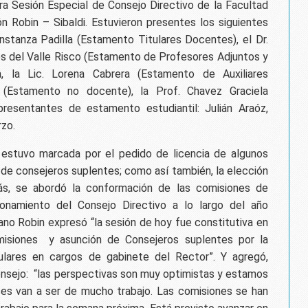
mera Sesión Especial de Consejo Directivo de la Facultad
ón Robin – Sibaldi. Estuvieron presentes los siguientes
onstanza Padilla (Estamento Titulares Docentes), el Dr.
des del Valle Risco (Estamento de Profesores Adjuntos y
a, la Lic. Lorena Cabrera (Estamento de Auxiliares
s (Estamento no docente), la Prof. Chavez Graciela
esentantes de estamento estudiantil: Julián Araóz,
rzo.
 estuvo marcada por el pedido de licencia de algunos
 de consejeros suplentes; como así también, la elección
s, se abordó la conformación de las comisiones de
onamiento del Consejo Directivo a lo largo del año
ano Robin expresó “la sesión de hoy fue constitutiva en
isiones y asunción de Consejeros suplentes por la
tulares en cargos de gabinete del Rector”. Y agregó,
nsejo: “las perspectivas son muy optimistas y estamos
es van a ser de mucho trabajo. Las comisiones se han