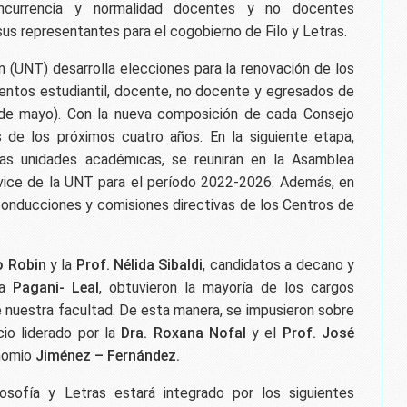
ncurrencia y normalidad docentes y no docentes
 sus representantes para el cogobierno de Filo y Letras.
 (UNT) desarrolla elecciones para la renovación de los
entos estudiantil, docente, no docente y egresados de
5 de mayo). Con la nueva composición de cada Consejo
s de los próximos cuatro años. En la siguiente etapa,
as unidades académicas, se reunirán en la Asamblea
 y vice de la UNT para el período 2022-2026. Además, en
 conducciones y comisiones directivas de los Centros de
o Robin
y la
Prof. Nélida Sibaldi
, candidatos a decano y
la
Pagani- Leal
, obtuvieron la mayoría de los cargos
e nuestra facultad. De esta manera, se impusieron sobre
io liderado por la
Dra. Roxana Nofal
y el
Prof. José
inomio
Jiménez – Fernández.
losofía y Letras estará integrado por los siguientes