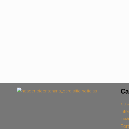
Ca
Archiv
Lite
Grad
For