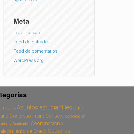
Meta
Iniciar sesión
Feed de entradas
Feed de comentarios
WordPress.org
tegorías
Asuntos estudiantiles
Café
o Histórico
Congreso Freire
Consejo
rario
Coordinación
Coordinación y
uadas y Graduados
Cátedras
talecimiento de Grado