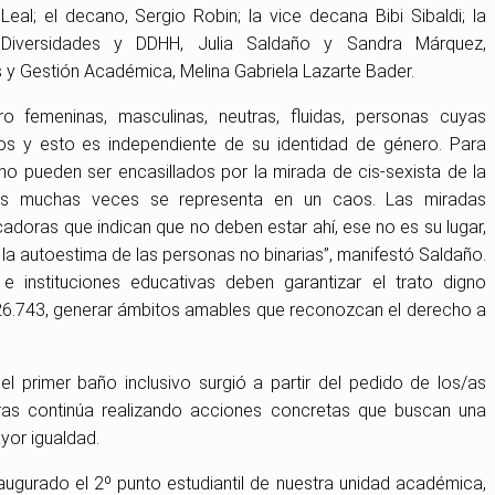
eal; el decano, Sergio Robin; la vice decana Bibi Sibaldi; la
 Diversidades y DDHH, Julia Saldaño y Sandra Márquez,
as y Gestión Académica, Melina Gabriela Lazarte Bader.
 femeninas, masculinas, neutras, fluidas, personas cuyas
os y esto es independiente de su identidad de género. Para
o pueden ser encasillados por la mirada de cis-sexista de la
cos muchas veces se representa en un caos. Las miradas
ficadoras que indican que no deben estar ahí, ese no es su lugar,
la autoestima de las personas no binarias”, manifestó Saldaño.
e instituciones educativas deben garantizar el trato digno
 26.743, generar ámbitos amables que reconozcan el derecho a
 el primer baño inclusivo surgió a partir del pedido de los/as
ras continúa realizando acciones concretas que buscan una
yor igualdad.
ugurado el 2º punto estudiantil de nuestra unidad académica,