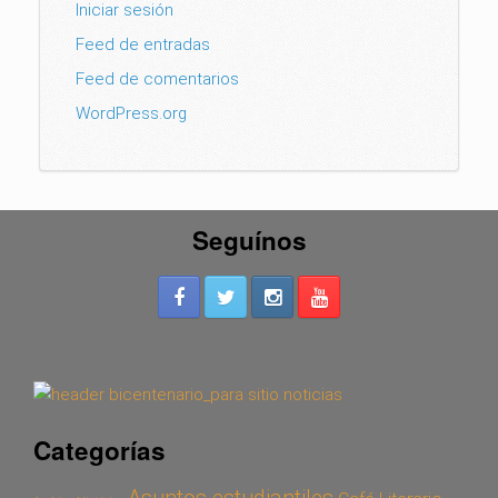
Iniciar sesión
Feed de entradas
Feed de comentarios
WordPress.org
Seguínos
Categorías