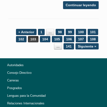
Continuar leyendo
Post navigation
« Anterior
1
…
98
99
100
101
102
103
104
105
106
107
108
…
141
Siguiente »
Autoridades
Consejo Directivo
Carreras
Posgrados
Lenguas para la Comunidad
Relaciones Internacionales