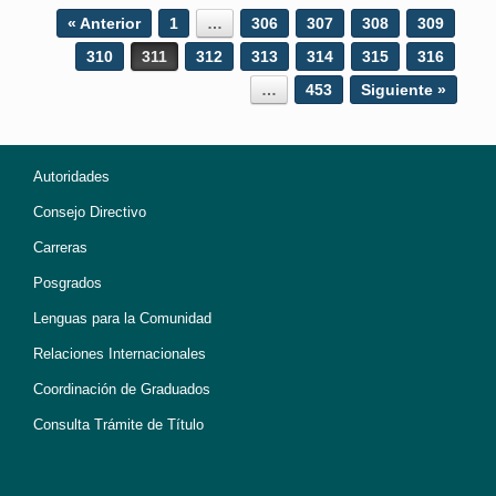
Post navigation
« Anterior
1
…
306
307
308
309
310
311
312
313
314
315
316
…
453
Siguiente »
Autoridades
Consejo Directivo
Carreras
Posgrados
Lenguas para la Comunidad
Relaciones Internacionales
Coordinación de Graduados
Consulta Trámite de Título