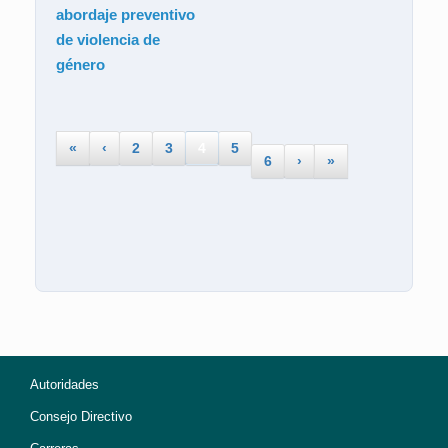
abordaje preventivo
de violencia de
género
«
‹
2
3
4
5
6
›
»
Autoridades
Consejo Directivo