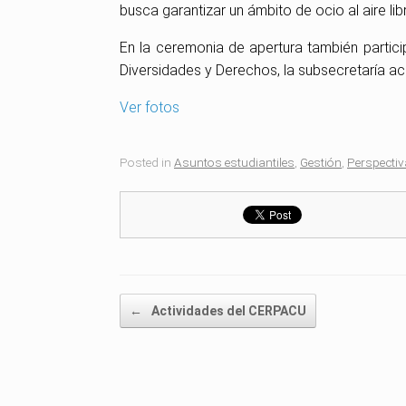
busca garantizar un ámbito de ocio al aire lib
En la ceremonia de apertura también particip
Diversidades y Derechos, la subsecretaría a
Ver fotos
Posted in
Asuntos estudiantiles
,
Gestión
,
Perspectiv
Post navigation
←
Actividades del CERPACU