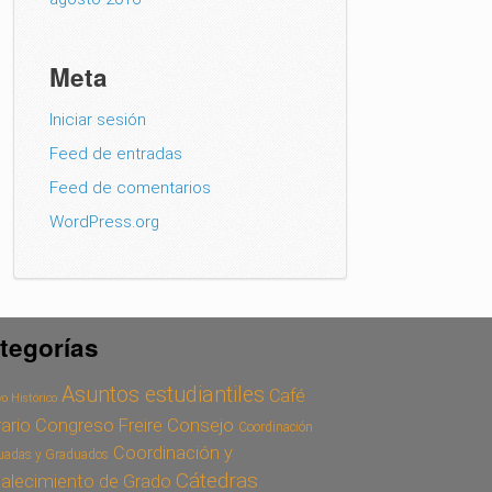
Meta
Iniciar sesión
Feed de entradas
Feed de comentarios
WordPress.org
tegorías
Asuntos estudiantiles
Café
o Histórico
Congreso Freire
Consejo
rario
Coordinación
Coordinación y
uadas y Graduados
Cátedras
talecimiento de Grado