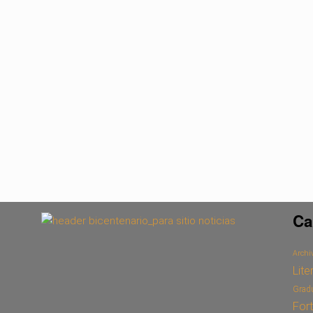
Ca
Archiv
Lite
Grad
For