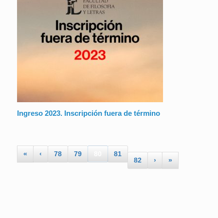
Ingreso 2023. Inscripción fuera de término
«
‹
78
79
80
81
82
›
»