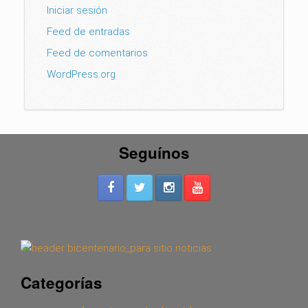
Iniciar sesión
Feed de entradas
Feed de comentarios
WordPress.org
Seguínos
Categorías