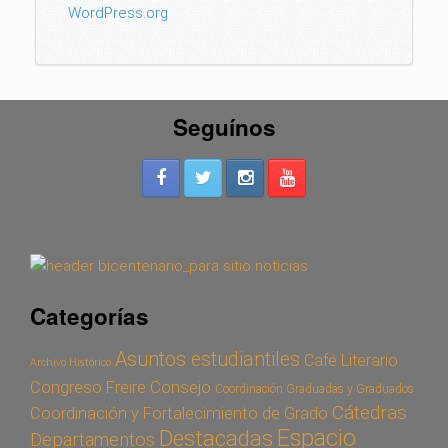
WordPress.org
Seguínos
Categorías
Asuntos estudiantiles
Café Literario
Archivo Histórico
Congreso Freire
Consejo
Coordinación Graduadas y Graduados
Cátedras
Coordinación y Fortalecimiento de Grado
Espacio
Destacadas
Departamentos