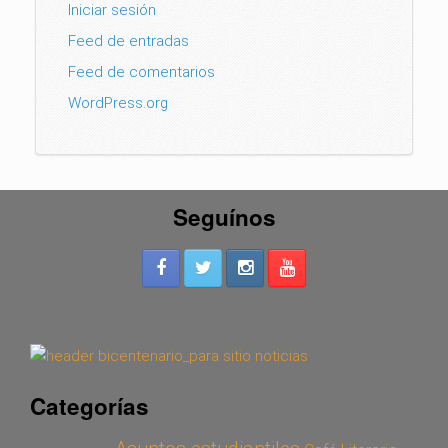
Iniciar sesión
Feed de entradas
Feed de comentarios
WordPress.org
Seguínos
Categorías