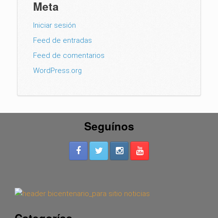
Meta
Iniciar sesión
Feed de entradas
Feed de comentarios
WordPress.org
Seguínos
Categorías