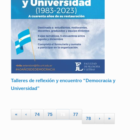
Talleres de reflexión y encuentro “Democracia y
Universidad”
«
‹
74
75
76
77
78
›
»