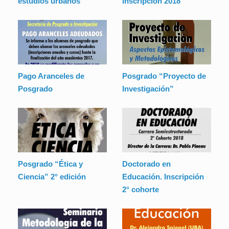
estudios urbanos”
Inscripción 2018
Pago Aranceles de
Posgrado “Proyecto de
Posgrado
Investigación”
Posgrado “Ética y
Doctorado en
Ciencia” 2° edición
Educación. Inscripción
2° cohorte