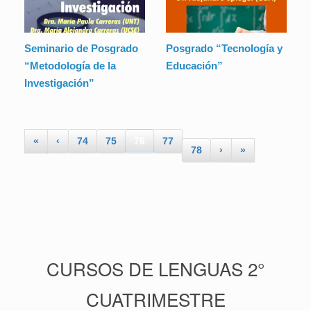
Seminario de Posgrado
Posgrado “Tecnología y
“Metodología de la
Educación”
Investigación”
«
‹
74
75
76
77
78
›
»
CURSOS DE LENGUAS 2°
CUATRIMESTRE