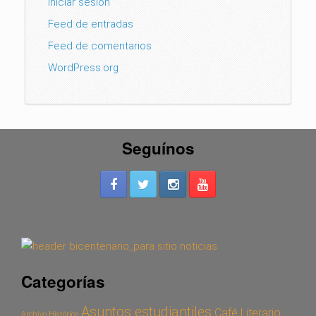
Iniciar sesión
Feed de entradas
Feed de comentarios
WordPress.org
Seguínos
Categorías
Asuntos estudiantiles
Café Literario
Archivo Histórico