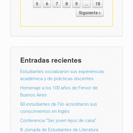
Post navigation
5
6
7
8
9
…
18
Siguiente »
Entradas recientes
Estudiantes socializaron sus experiencias
académica y de prácticas docentes
Homenaje a los 100 años de Fervor de
Buenos Aires
60 estudiantes de Filo acreditaron sus
conocimientos en Inglés
Conferencia “Ser joven lejos de casa”
III Jornada de Estudiantes de Literatura