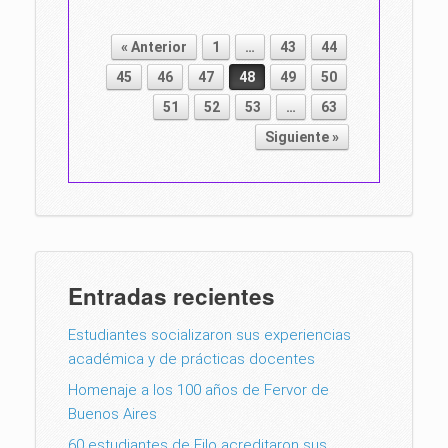
« Anterior
1
…
43
44
Post navigation
45
46
47
48
49
50
51
52
53
…
63
Siguiente »
Entradas recientes
Estudiantes socializaron sus experiencias
académica y de prácticas docentes
Homenaje a los 100 años de Fervor de
Buenos Aires
60 estudiantes de Filo acreditaron sus