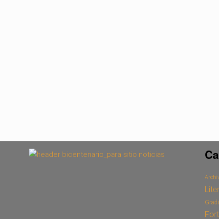
Ca
Archiv
Lite
Grad
For