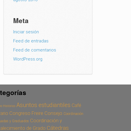
Meta
Iniciar sesión
Feed de entradas
Feed de comentarios
WordPress.org
tegorías
Asuntos estudiantiles
Café
o Histórico
Congreso Freire
Consejo
rario
Coordinación
Coordinación y
uadas y Graduados
Cátedras
talecimiento de Grado