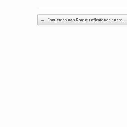
Post navigation
←
Encuentro con Dante: reflexiones sobre…