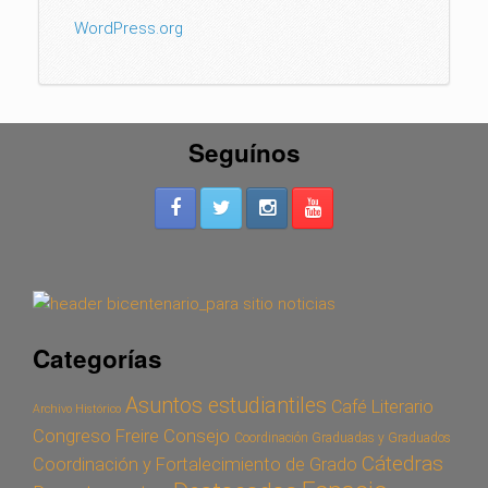
WordPress.org
Seguínos
Categorías
Asuntos estudiantiles
Café Literario
Archivo Histórico
Congreso Freire
Consejo
Coordinación Graduadas y Graduados
Cátedras
Coordinación y Fortalecimiento de Grado