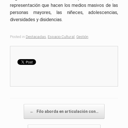
representación que hacen los medios masivos de las
personas mayores, las niñeces, adolescencias,
diversidades y disidencias.
Posted in
Destacadas
,
Espacio Cultural
,
Gestión
.
Post navigation
←
Filo aborda en articulación con…