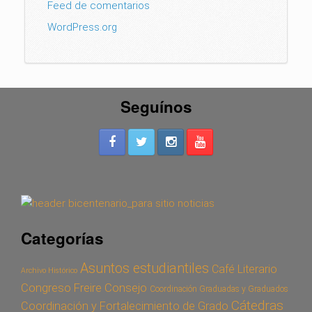
Feed de comentarios
WordPress.org
Seguínos
Categorías
Asuntos estudiantiles
Café Literario
Archivo Histórico
Congreso Freire
Consejo
Coordinación Graduadas y Graduados
Cátedras
Coordinación y Fortalecimiento de Grado