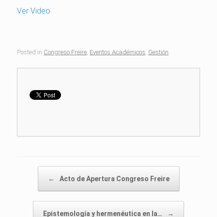
Ver Video
Posted in
Congreso Freire
,
Eventos Académicos
,
Gestión
.
Post navigation
←
Acto de Apertura Congreso Freire
Epistemología y hermenéutica en la…
→