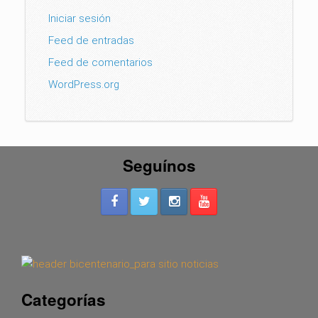
Iniciar sesión
Feed de entradas
Feed de comentarios
WordPress.org
Seguínos
Categorías