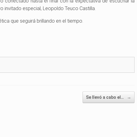
 conectado hasta el final con la expectativa de escuchar la
invitado especial, Leopoldo Teuco Castilla.
tica que seguirá brillando en el tiempo.
Se llevó a cabo el…
→