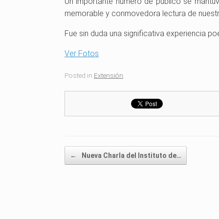
Un importante número de público se mantuvo
memorable y conmovedora lectura de nuestro 
Fue sin duda una significativa experiencia poé
Ver Fotos
Posted in
Extensión
.
Post navigation
←
Nueva Charla del Instituto de…