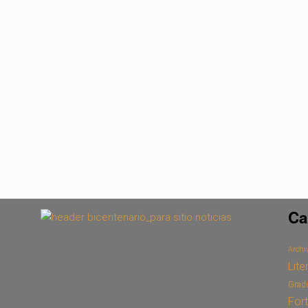
Ca
Archiv
Lite
Grad
For