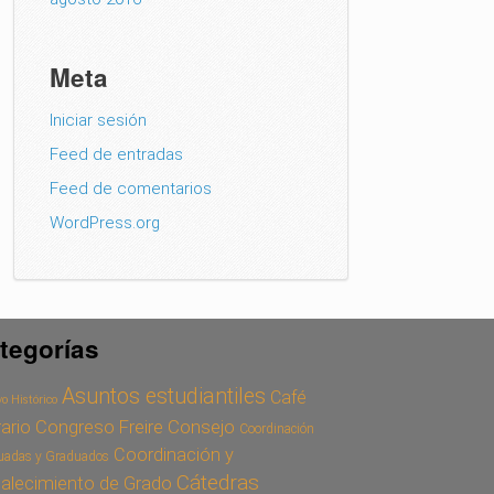
Meta
Iniciar sesión
Feed de entradas
Feed de comentarios
WordPress.org
tegorías
Asuntos estudiantiles
Café
o Histórico
Congreso Freire
Consejo
rario
Coordinación
Coordinación y
uadas y Graduados
Cátedras
talecimiento de Grado