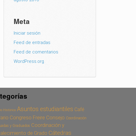
Meta
Iniciar sesión
Feed de entradas
Feed de comentarios
WordPress.org
tegorías
Asuntos estudiantiles
Café
o Histórico
Congreso Freire
Consejo
rario
Coordinación
Coordinación y
uadas y Graduados
Cátedras
talecimiento de Grado