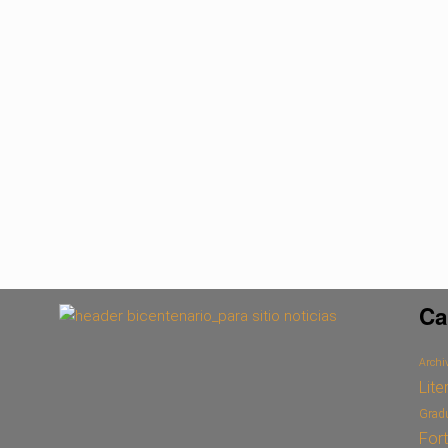
Ca
Archiv
Lite
Grad
For