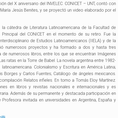
ación del X aniversario del INVELEC. CONICET – UNT, contó con
 María Jesús Benites, y se proyectó un video elaborado por el
 la cátedra de Literatura Latinoamericana de la Facultad de
a Principal del CONICET en el momento de su retiro. Fue la
Interdisciplinario de Estudios Latinoamericanos (IIELA) y de la
irigió numerosos proyectos y ha formado a dos y hasta tres
a de numerosos libros, entre los que se encuentran Imágenes
Las ratas en la Torre de Babel. La novela argentina entre 1982-
va latinoamericana. Colonialismo y Escritura en América Latina;
is Borges y Carlos Fuentes; Catálogo de ángeles mexicanos.
ompilación Relatos infieles. En torno a Tomás Eloy Martínez.
nes en libros y revistas nacionales e internacionales y es
raria. Además de su permanente y destacada participación en
e Profesora invitada en universidades en Argentina, España y
illi