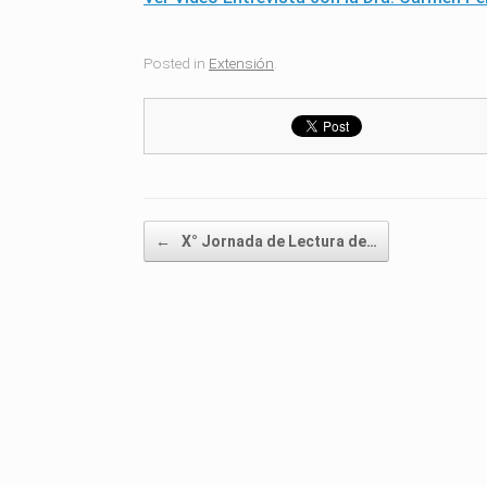
Posted in
Extensión
.
Post navigation
←
X° Jornada de Lectura de…