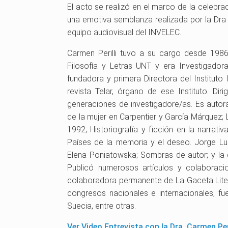
El acto se realizó en el marco de la celebr
una emotiva semblanza realizada por l
a Dra
equipo audiovisual del INVELEC.
Carmen Perilli tuvo a su cargo desde 1986
Filosofía y Letras UNT y era Investigador
fundadora y primera Directora del Instituto 
revista Telar, órgano de ese Instituto. D
generaciones de investigadore/as. Es autor
de la mujer en Carpentier y García Márquez; 
1992; Historiografía y ficción en la narrati
Países de la memoria y el deseo. Jorge Lu
Elena Poniatowska; Sombras de autor; y la c
Publicó numerosos artículos y colaboracio
colaboradora permanente de La Gaceta Lite
congresos nacionales e internacionales, fu
Suecia, entre otras.
Ver Video Entrevista con la Dra. Carmen Per