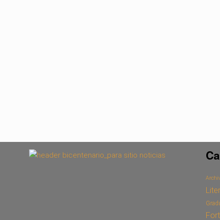
Ca
Archiv
Lite
Grad
For