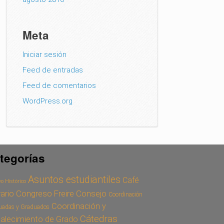
Meta
Iniciar sesión
Feed de entradas
Feed de comentarios
WordPress.org
tegorías
Asuntos estudiantiles
Café
o Histórico
Congreso Freire
Consejo
rario
Coordinación
Coordinación y
uadas y Graduados
Cátedras
talecimiento de Grado