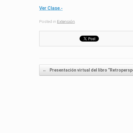
Ver Clase.-
Posted in
Extensión
.
Post navigation
←
Presentación virtual del libro “Retropersp