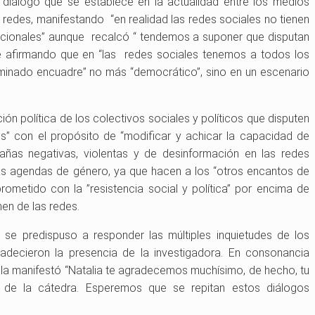
y diálogo que se establece en la actualidad entre los medios
 redes, manifestando “en realidad las redes sociales no tienen
icionales” aunque recalcó “ tendemos a suponer que disputan
te afirmando que en “las redes sociales tenemos a todos los
minado encuadre” no más “democrático”, sino en un escenario
ción política de los colectivos sociales y políticos que disputen
es” con el propósito de “modificar y achicar la capacidad de
ñas negativas, violentas y de desinformación en las redes
as agendas de género, ya que hacen a los “otros encantos de
metido con la ”resistencia social y política” por encima de
nen de las redes.
y se predispuso a responder las múltiples inquietudes de los
radecieron la presencia de la investigadora. En consonancia
la manifestó “Natalia te agradecemos muchísimo, de hecho, tu
ía de la cátedra. Esperemos que se repitan estos diálogos