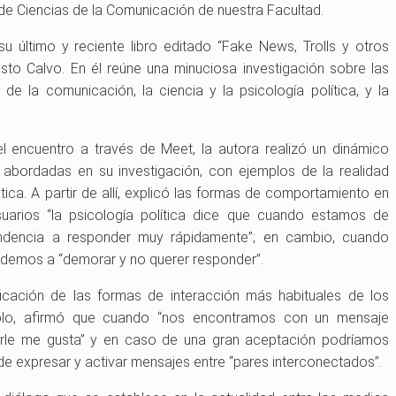
a de Ciencias de la Comunicación de nuestra Facultad.
u último y reciente libro editado “Fake News, Trolls y otros
sto Calvo. En él reúne una minuciosa investigación sobre las
e la comunicación, la ciencia y la psicología política, y la
l encuentro a través de Meet, la autora realizó un dinámico
 abordadas en su investigación, con ejemplos de la realidad
tica. A partir de allí, explicó las formas de comportamiento en
suarios “la psicología política dice que cuando estamos de
dencia a responder muy rápidamente”; en cambio, cuando
ndemos a “demorar y no querer responder”.
ficación de las formas de interacción más habituales de los
mplo, afirmó que cuando “nos encontramos con un mensaje
rle me gusta” y en caso de una gran aceptación podríamos
a de expresar y activar mensajes entre “pares interconectados”.