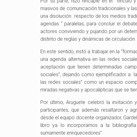
Por su parte, hizo hincapié en el vínculo 
masivos de comunicación tradicionales y las
una disolución respecto de los medios trad
agendas “ paralelas; para concluir el deba
actores conviviendo y pujando por un deter
distinto de reglas y dinámicas de circulación.
En este sentido, instó a trabajar en la “forma
una agenda alternativa en las redes social
aceptación que tienen determinadas campa
sociales”, dejando como ejemplificador a l
las redes sociales” como un espacio compro
miradas negativas y apocalípticas que se tie
Por último, Aruguete celebró la invitación 
participantes, que además resaltaron y ag
desde el equipo docente organizador, Gardel
libro ya lo incorporamos a la bibliograf
sumamente enriquecedores”.