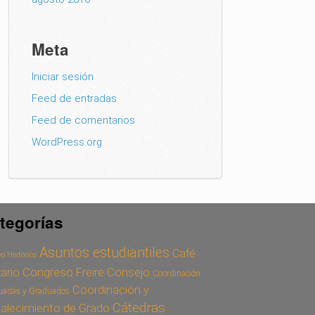
Meta
Iniciar sesión
Feed de entradas
Feed de comentarios
WordPress.org
tegorías
Asuntos estudiantiles
Café
o Histórico
Congreso Freire
Consejo
rario
Coordinación
Coordinación y
uadas y Graduados
Cátedras
talecimiento de Grado