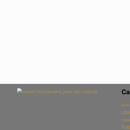
Ca
Archiv
Lite
Grad
For