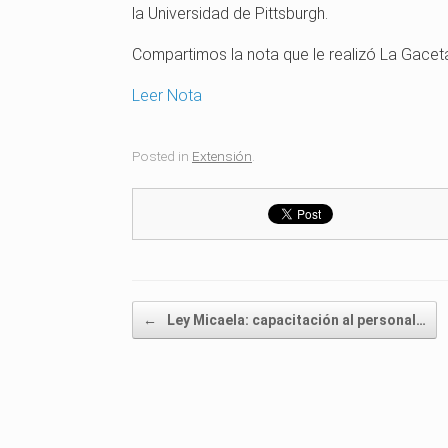
la Universidad de Pittsburgh.
Compartimos la nota que le realizó La Gaceta
Leer Nota
Posted in
Extensión
.
Post navigation
←
Ley Micaela: capacitación al personal…