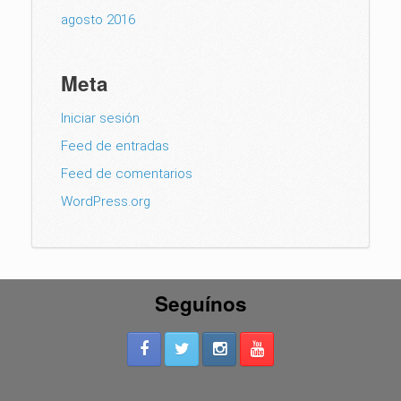
agosto 2016
Meta
Iniciar sesión
Feed de entradas
Feed de comentarios
WordPress.org
Seguínos