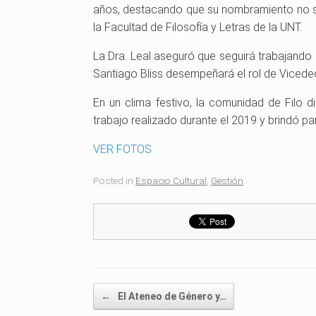
años, destacando que su nombramiento no só
la Facultad de Filosofía y Letras de la UNT.
La Dra. Leal aseguró que seguirá trabajando p
Santiago Bliss desempeñará el rol de Viced
En un clima festivo, la comunidad de Filo d
trabajo realizado durante el 2019 y brindó 
VER FOTOS
Posted in
Espacio Cultural
,
Gestión
.
Post navigation
←
El Ateneo de Género y…