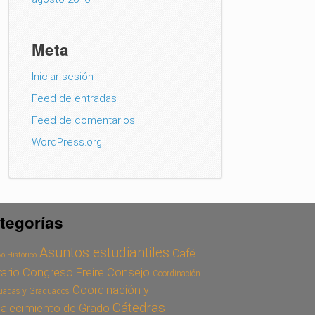
Meta
Iniciar sesión
Feed de entradas
Feed de comentarios
WordPress.org
tegorías
Asuntos estudiantiles
Café
o Histórico
Congreso Freire
Consejo
rario
Coordinación
Coordinación y
uadas y Graduados
Cátedras
talecimiento de Grado