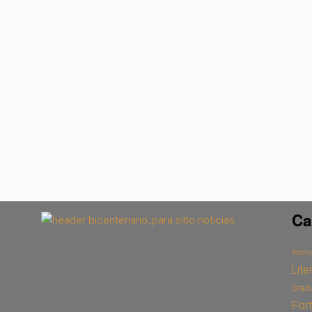
Ca
Archiv
Lite
Grad
For