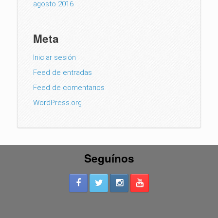
agosto 2016
Meta
Iniciar sesión
Feed de entradas
Feed de comentarios
WordPress.org
Seguínos