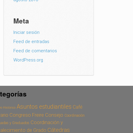
Meta
Iniciar sesión
Feed de entradas
Feed de comentarios
WordPress.org
tegorías
Asuntos estudiantiles
Café
o Histórico
Congreso Freire
Consejo
rario
Coordinación
Coordinación y
uadas y Graduados
Cátedras
talecimiento de Grado