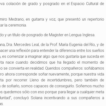
eva colación de grado y posgrado en el Espacio Cultural de
iro Medrano, en guitarra y voz, que presentó un repertorio
ar la ceremonia.
ado y un título de posgrado de Magister en Lengua Inglesa.
a, Dra. Mercedes Leal, de la Prof. María Eugenia del Río, y de
acer una reflexión para entender la diferencia entre los sueños
da, es comenzar a imaginar algo que nos gustaría que suceda en
eta nace cuando decidimos que ha llegado el momento de
o se convierta en realidad. Queridos compañeros: soñábamos
ero ahora corresponde soñar nuevamente, porque nuestra vida
ta por recorrer. Lleno de incertidumbres, pero también de
es de soñarlo, somos capaces de conseguirlo. Soñemos mucho
 quedemos sólo con eso porque para llegar a cualquier meta
oluntad”, concluyó Solana incentivando a sus compañeros a
as.