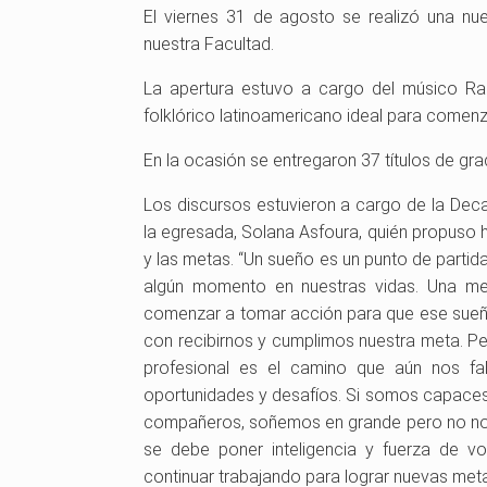
El viernes 31 de agosto se realizó una nu
nuestra Facultad.
La apertura estuvo a cargo del músico Ram
folklórico latinoamericano ideal para comenz
En la ocasión se entregaron 37 títulos de gr
Los discursos estuvieron a cargo de la Decan
la egresada, Solana Asfoura, quién propuso h
y las metas. “Un sueño es un punto de parti
algún momento en nuestras vidas. Una m
comenzar a tomar acción para que ese sueñ
con recibirnos y cumplimos nuestra meta. P
profesional es el camino que aún nos fal
oportunidades y desafíos. Si somos capac
compañeros, soñemos en grande pero no nos
se debe poner inteligencia y fuerza de v
continuar trabajando para lograr nuevas met