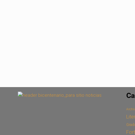
Ca
Archiv
Lite
Grad
For