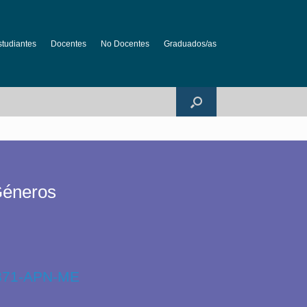
studiantes
Docentes
No Docentes
Graduados/as
Géneros
-2871-APN-ME