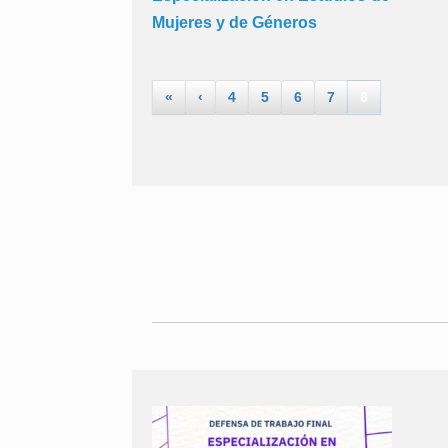
Mujeres y de Géneros
«
‹
4
5
6
7
8