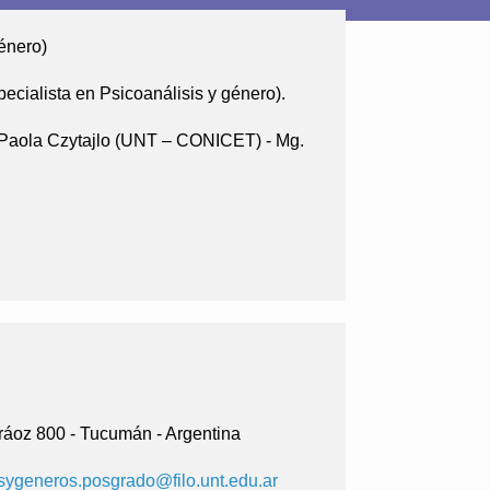
Género)
cialista en Psicoanálisis y género).
a Paola Czytajlo (UNT – CONICET) - Mg.
Aráoz 800 - Tucumán - Argentina
ygeneros.posgrado@filo.unt.edu.ar