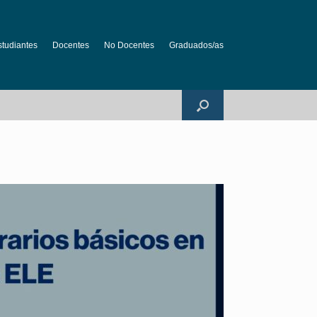
studiantes
Docentes
No Docentes
Graduados/as