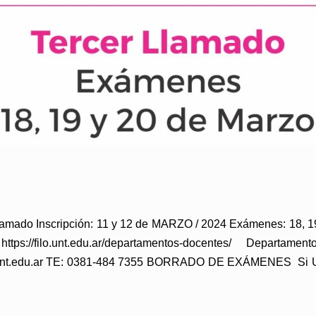
 Inscripción: 11 y 12 de MARZO / 2024 Exámenes: 18, 19 
ps://filo.unt.edu.ar/departamentos-docentes/ Depart
o.unt.edu.ar TE: 0381-484 7355 BORRADO DE EXÁMENES Si U