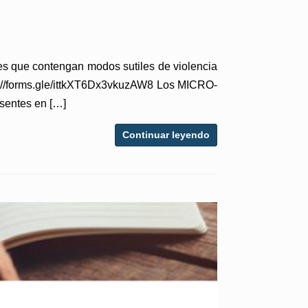
s que contengan modos sutiles de violencia
tps://forms.gle/ittkXT6Dx3vkuzAW8 Los MICRO-
sentes en […]
Continuar leyendo