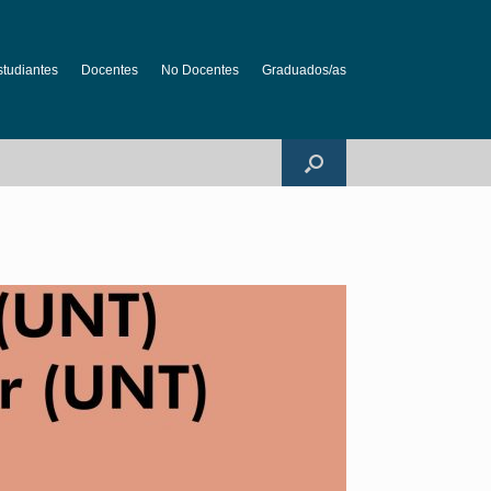
studiantes
Docentes
No Docentes
Graduados/as