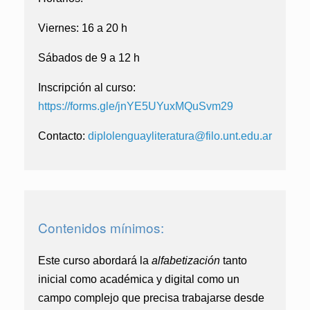
Viernes: 16 a 20 h
Sábados de 9 a 12 h
Inscripción al curso:
https://forms.gle/jnYE5UYuxMQuSvm29
Contacto:
diplolenguayliteratura@filo.
unt.edu.ar
Contenidos mínimos:
Este curso abordará la
alfabetización
tanto
inicial como académica y digital como un
campo complejo que precisa trabajarse desde