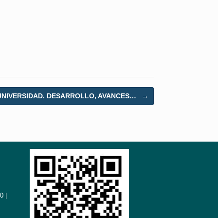
UNIVERSIDAD. DESARROLLO, AVANCES…
→
0 |