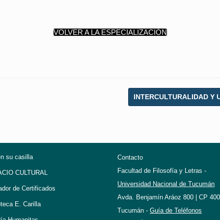
VOLVER A LA ESPECIALIZACIÓN
INTERCULTURALIDAD Y 
en su casilla
Contacto
Facultad de Filosofía y Letras -
ACIO CULTURAL
Universidad Nacional de Tucumán
ador de Certificados
Avda. Benjamín Aráoz 800 | CP 400
oteca E. Carilla
Tucumán -
Guía de Teléfonos
ría Humanitas