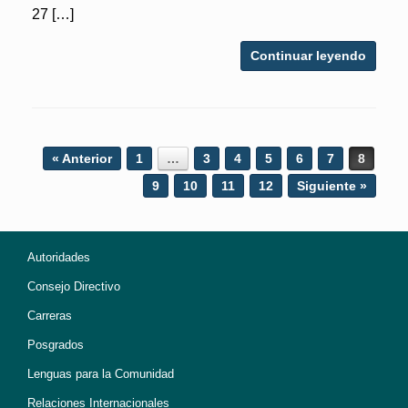
27 […]
Continuar leyendo
Post navigation
« Anterior
1
…
3
4
5
6
7
8
9
10
11
12
Siguiente »
Autoridades
Consejo Directivo
Carreras
Posgrados
Lenguas para la Comunidad
Relaciones Internacionales