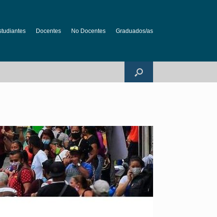
studiantes
Docentes
No Docentes
Graduados/as