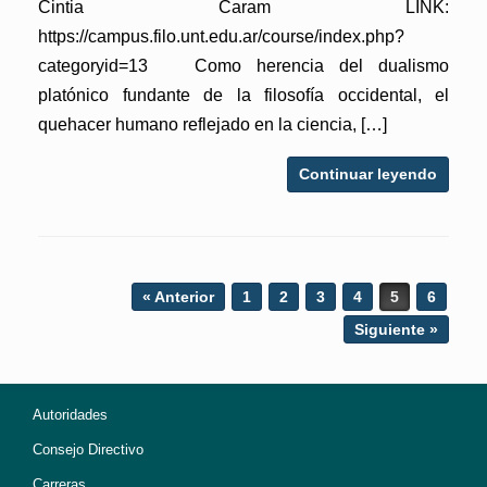
Cintia Caram LINK:
https://campus.filo.unt.edu.ar/course/index.php?
categoryid=13 Como herencia del dualismo
platónico fundante de la filosofía occidental, el
quehacer humano reflejado en la ciencia, […]
Continuar leyendo
Post navigation
« Anterior
1
2
3
4
5
6
Siguiente »
Autoridades
Consejo Directivo
Carreras