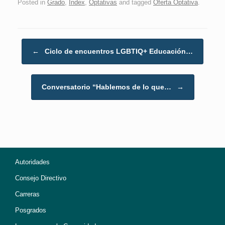
Posted in
Grado
,
Index
,
Optativas
and tagged
Oferta Optativa
.
Post navigation
←
Ciclo de encuentros LGBTIQ+ Educación…
Conversatorio “Hablemos de lo que…
→
Autoridades
Consejo Directivo
Carreras
Posgrados