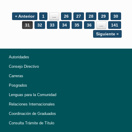
Post navigation
« Anterior
1
…
26
27
28
29
30
31
32
33
34
35
36
…
141
Siguiente »
Autoridades
Consejo Directivo
Carreras
Posgrados
Lenguas para la Comunidad
Relaciones Internacionales
Coordinación de Graduados
Consulta Trámite de Título