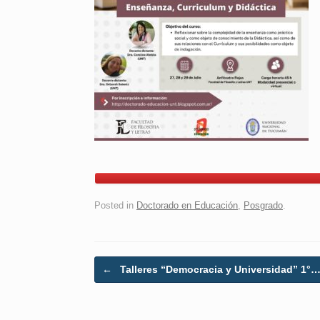
Posted in
Doctorado en Educación
,
Posgrado
.
Post navigation
←
Talleres “Democracia y Universidad” 1°