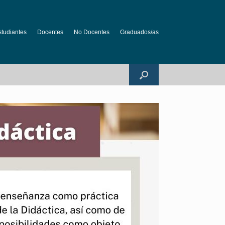
studiantes
Docentes
No Docentes
Graduados/as