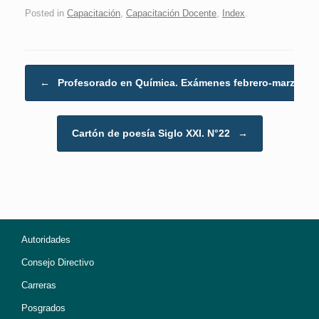
Posted in
Capacitación
,
Capacitación Docente
,
Index
.
Post navigation
←
Profesorado en Química. Exámenes febrero-marzo.…
Cartón de poesía Siglo XXI. N°22
→
Autoridades
Consejo Directivo
Carreras
Posgrados