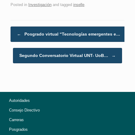
Posted in
Investigación
and tagged
inselle
.
Post navigation
←
Posgrado virtual “Tecnologías emergentes e…
Segundo Conversatorio Virtual UNT- UoB…
→
Autoridades
Consejo Directivo
Carreras
Posgrados