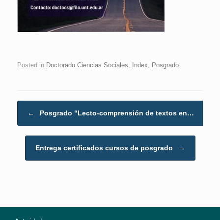
Posted in
Doctorado Ciencias Sociales
,
Index
,
Posgrado
.
Post navigation
←
Posgrado “Lecto-comprensión de textos en…
Entrega certificados cursos de posgrado
→